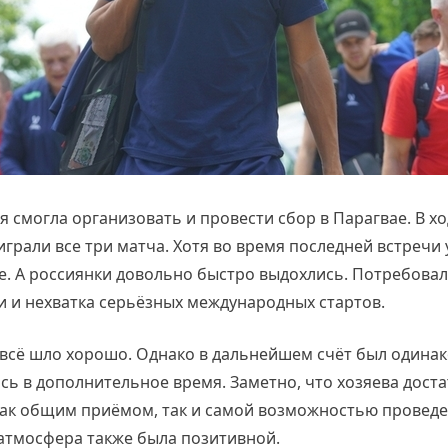
ая смогла организовать и провести сбор в Парагвае. В х
грали все три матча. Хотя во время последней встречи
. А россиянки довольно быстро выдохлись. Потребовалос
и и нехватка серьёзных международных стартов.
же всё шло хорошо. Однако в дальнейшем счёт был одина
ь в дополнительное время. Заметно, что хозяева доста
как общим приёмом, так и самой возможностью провед
атмосфера также была позитивной.