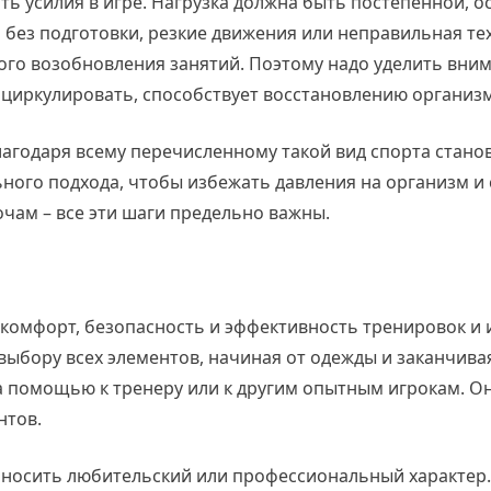
ять усилия в игре. Нагрузка должна быть постепенной,
 без подготовки, резкие движения или неправильная тех
ого возобновления занятий. Поэтому надо уделить вним
 циркулировать, способствует восстановлению организм
благодаря всему перечисленному такой вид спорта стан
ного подхода, чтобы избежать давления на организм и с
очам – все эти шаги предельно важны.
 комфорт, безопасность и эффективность тренировок и 
выбору всех элементов, начиная от одежды и заканчива
а помощью к тренеру или к другим опытным игрокам. О
нтов.
т носить любительский или профессиональный характер