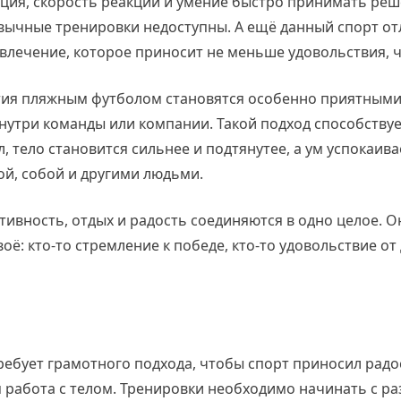
ция, скорость реакции и умение быстро принимать реш
ивычные тренировки недоступны. А ещё данный спорт от
звлечение, которое приносит не меньше удовольствия,
тия пляжным футболом становятся особенно приятными.
утри команды или компании. Такой подход способствуе
 тело становится сильнее и подтянутее, а ум успокаива
й, собой и другими людьми.
тивность, отдых и радость соединяются в одно целое. О
воё: кто-то стремление к победе, кто-то удовольствие о
бует грамотного подхода, чтобы спорт приносил радост
работа с телом. Тренировки необходимо начинать с ра