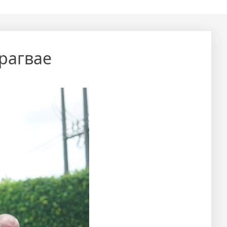
рагвае