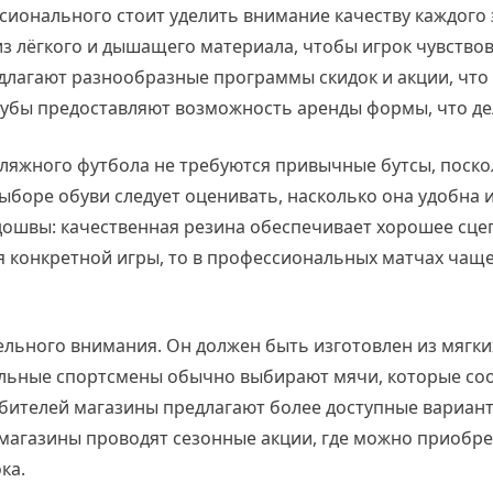
сионального стоит уделить внимание качеству каждого 
из лёгкого и дышащего материала, чтобы игрок чувство
длагают разнообразные программы скидок и акции, что
лубы предоставляют возможность аренды формы, что де
ляжного футбола не требуются привычные бутсы, поскол
ыборе обуви следует оценивать, насколько она удобна 
дошвы: качественная резина обеспечивает хорошее сце
ля конкретной игры, то в профессиональных матчах чаще
ельного внимания. Он должен быть изготовлен из мягк
льные спортсмены обычно выбирают мячи, которые соот
юбителей магазины предлагают более доступные вариант
магазины проводят сезонные акции, где можно приобрес
ка.