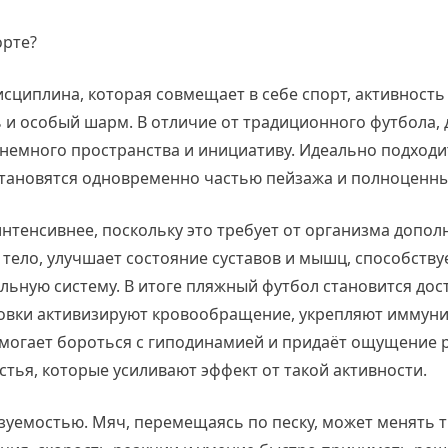
орте?
сциплина, которая совмещает в себе спорт, активность
ь и особый шарм. В отличие от традиционного футбола, 
 немного пространства и инициативу. Идеально подходит
 становятся одновременно частью пейзажа и полноценн
интенсивнее, поскольку это требует от организма допо
тело, улучшает состояние суставов и мышц, способству
льную систему. В итоге пляжный футбол становится дос
ровки активизируют кровообращение, укрепляют иммуни
омогает бороться с гиподинамией и придаёт ощущение р
тья, которые усиливают эффект от такой активности.
уемостью. Мяч, перемещаясь по песку, может менять тр